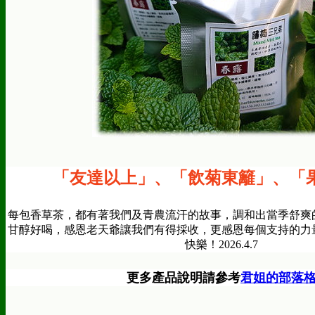
「友達以上
」
、
「飲菊東籬
」、
「
每包香草茶，都有著我們及青農流汗的故事，調和出當季舒爽
甘醇好喝，感恩老天爺讓我們有得採收，更感恩每個支持的力
快樂！2026.4.7
更多產品說明請參考
君姐的部落