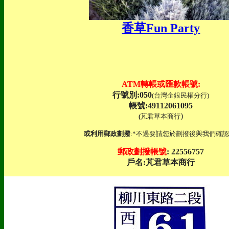
香草Fun Party
ATM轉帳或匯款帳號:
行號別:050
(台灣企銀民權分行)
帳號:49112061095
)
(
芃君草本商行
或利用郵政劃撥
:*不過要請您於劃撥後與我們確認
郵政劃撥帳號
: 22556757
戶名:芃君草本商行