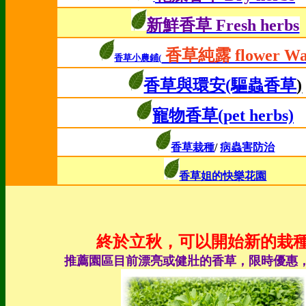
新鮮香草 Fresh herbs
香草純露 flower Wa
香草小農鋪(
香草與環安
(驅蟲香草
)
寵物香草(pet herbs)
香草栽種
/
病蟲害防治
香草姐的快樂花園
終於立秋，可以開始新的栽種
推薦園區目前漂亮或健壯的香草，限時優惠，