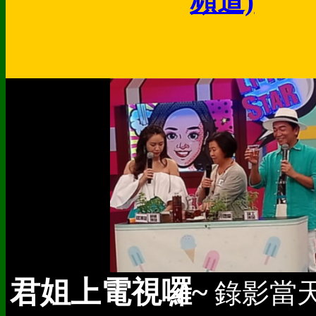
頻道)
君姐上電視囉~
錄影當