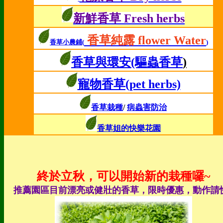
新鮮香草 Fresh herbs
香草純露 flower Water
香草小農鋪(
)
香草與環安
(驅蟲香草
)
寵物香草(pet herbs)
香草栽種
/
病蟲害防治
香草姐的快樂花園
終於立秋，可以開始新的栽種囉~
推薦園區目前漂亮或健壯的香草，限時優惠，動作請