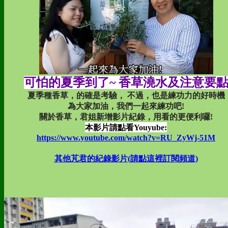
可怕的夏季到了~ 香草澆水及注意要
夏季種香草，的確是考驗， 不過，也是練功力的好時機
為大家加油，我們一起來練功吧!
關於香草，君姐新增影片紀錄，用看的更便利囉!
本影片請點看Youyube:
https://www.youtube.com/watch?v=RU_ZyWj-51M
其他芃君的紀錄影片(請點這裡訂閱頻道)