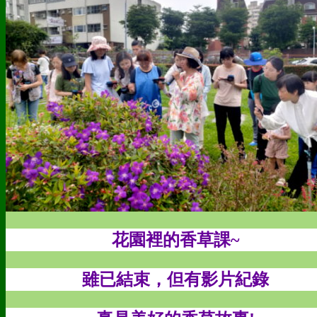
花園裡的香草課~
雖已結束，但有影片紀錄