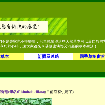
們不是專家也不提療效，只單純希望這些天然草本可以最自然的
享您的心得，讓大家都來享受健康快樂又清新的草本生活！
君草本
訂購及連絡
回香草櫥窗首
名:Elsholtzia ciliata)
(目前沒有供應了)