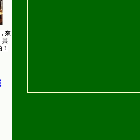
，來
，其
的！
震