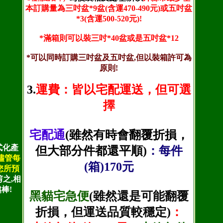
本訂購量為三吋盆*9盆(含運470-490元)或五吋盆
*3(含運500-520元)!
*滿箱則可以裝三吋*40盆或是五吋盆*12
*可以同時訂購三吋盆及五吋盆,但以裝箱許可為
原則!
3.
運費：皆以宅配運送，但可選
擇
宅配通
(雖然有時會翻覆折損，
式化產
但大部分件都還平順)
：每件
,儘管每
(箱)170元
您所預
之,相
棒!
黑貓宅急便
(雖然還是可能翻覆
折損，但運送品質較穩定)
：