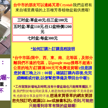
台中市的朋友可以連絡芃君Crystal:
我們這裡有
來自埔里農場的上百種芳香植物盆栽供應喔!
三吋盆:單盆40元,任三盆100元
五吋盆:單盆110元,任12盆特價1200
元
七吋盆:每盆300元
*如何訂購?~訂購流程說明
*台中市區(限中、西、東、南、北等區，及部分
)：
離我們不遠的屯區
，以google map搜尋不超過3
公里的地方
)訂購滿300元可免費送貨喔!
(但是請
您於週三晚上21：00前，確認訂購內容後,先完
喔~
成轉帳或付款,以便幫您準備及帶回台中喔!)
重，
*工作室限於場地及時間,沒有什麼盆栽也只能簡單擺設
,不
不
過,我們對於每位同好及客人都是熱情說明的喔!不見得是銷
想過來買香草的網友要請
售,也歡迎分享及提問!不過,
您先預訂吧(建議以Line或臉書私訊)
,
否則,可能您
只能看到非常有限的盆栽喔!