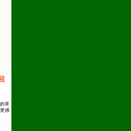
回
的草
更感