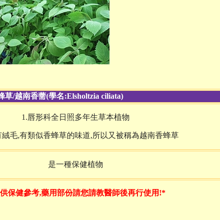
/越南香薷(學名:Elsholtzia ciliata)
1.唇形科全日照多年生草本植物
片有絨毛,有類似香蜂草的味道,所以又被稱為越南香蜂草
是一種保健植物
供保健參考,藥用部份請您請教醫師後再行使用!*