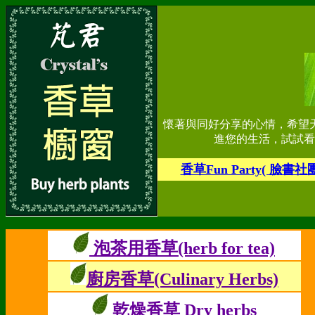
懷著與同好分享的心情，希望
進您的生活，試試看
香草Fun Party
( 臉書社
泡茶用香草(herb for tea)
廚房香草(Culinary Herbs)
乾燥香草 Dry herbs