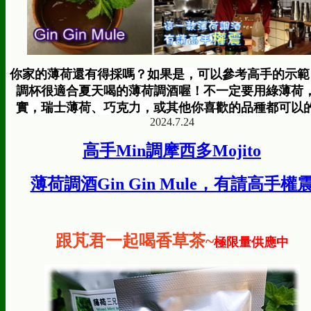
你家的薄荷還有得採嗎？如果是，可以參考高手的示範
調杯很適合夏天喝的薄荷調酒喔！不一定要用綠薄荷
實，瑞士薄荷、巧克力，或其他你喜歡的品種都可以
2024.7.24
高手Min調摩西多Mojito
薄荷調酒Gin Gin Mule，有請高手權
跟芃君一起喝香草茶~
極限量供應中