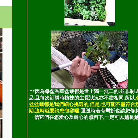
**因為每盆香草盆栽都是世上獨一無二的,並非制
品,且每次訂購時植株的生長狀況亦不盡相同,所以
盆盆栽都是我們細心挑選的,但是,也可能不盡符合
期,這時就要請您包容囉!
運送時若有彎折也請您修剪
信它們在您愛心及耐心的照料下,一定可以越長越