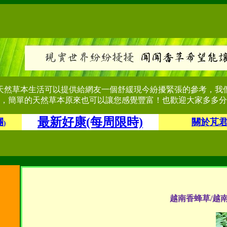
天然草本生活可以提供給網友一個舒緩現今紛擾緊張的參考，我
，簡單的天然草本原來也可以讓您感覺豐富！也歡迎大家多多分
最新好康(每周限時)
團
關於芃
)
越南香蜂草/越南香薷(學