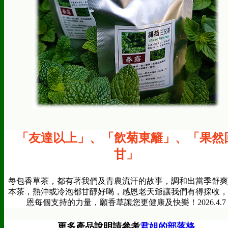
「友達以上
」
、
「飲菊東籬
」、
「果然
甘
」
每包香草茶，都有著我們及青農流汗的故事，調和出當季舒爽
本茶，熱沖或冷泡都甘醇好喝，感恩老天爺讓我們有得採收，
恩每個支持的力量，願香草讓您更健康及快樂！2026.4.7
更多產品說明請參考
君姐的部落格