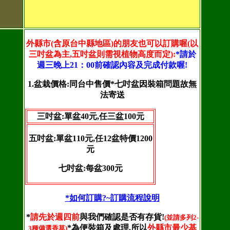
外縣市(含原台中縣地區)的朋友也可以訂購喔(以
三吋盆為主,五吋盆則需視植物高度而定):
*請於
週三晚上21：00
前確認內容及完成付款喔!
1.盆栽價格:同台中售價*七吋盆因裝箱問題故無
法寄送
三吋盆:單盆40元,任三盆100元
五吋盆:單盆110元,任12盆特價1200
元
七吋盆:每盆300元
*如何訂購?~訂購流程說明
*
請先於週四前
與我們確認是否有存貨!
(並請多列2-
*為便裝箱及處理,所以
外縣市最少基
3種備選香草)