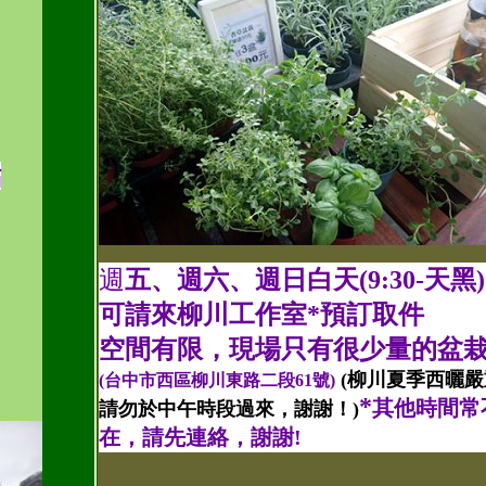
點
週
五、週六、週日白天(9:30-天黑
可請來柳川工作室*預訂取件
空間有限，現場只有很少量的盆栽
(柳川夏季西曬嚴
(台中市西區柳川東路二段61號)
*
其他時間常
請勿於中午時段過來，謝謝！)
在，請先連絡，謝謝!