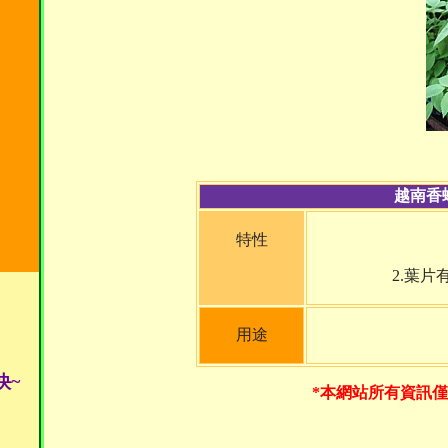
越南香蜂草
特性
2.葉
用途
快~
*本網站所有資訊僅